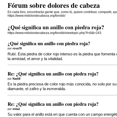
Fórum sobre dolores de cabeza
En cada foro, encontrarás gente que, como tú, quiere contribuir, compartir, ay
https://www.midolordecabeza.org/forobb/
¿Qué significa un anillo con piedra roja?
https://www.midolordecabeza.org/forobb/viewtopic.php?f=6&t=243
¿Qué significa un anillo con piedra roja?
por
rosa78
Rubí. Esta piedra de color rojo intenso es la piedra que fomenta 
la amistad, el amor y la vitalidad.
Re: ¿Qué significa un anillo con piedra roja?
por
Nadi8
Es la piedra preciosa de color rojo más conocida, no solo por su 
diamante, el zafiro y la esmeralda.
Re: ¿Qué significa un anillo con piedra roja?
por
mila2
Su valor para el anillo está en que cuenta con un campo energéti