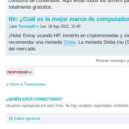
consumo de contenidos. Aquí están todos los drivers p
totalmente gratuitos.
Re: ¿Cuál es la mejor marca de computado
por
Tommy83
» Jue, 18 Ago 2022, 15:40
¡Hola! Estoy usando HP. Invierto en criptomonedas y s
recomendar una moneda
Shiba
. La moneda Shiba Inu (
del mercado.
Mostrar mensajes p
Publicar una
respuesta
Volver a Tratamientos
¿QUIÉN ESTÁ CONECTADO?
Usuarios navegando por este Foro: No hay usuarios registrados visitando 
Índice general