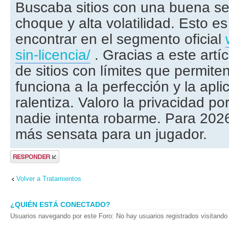
Buscaba sitios con una buena se
choque y alta volatilidad. Esto es 
encontrar en el segmento oficial
sin-licencia/
. Gracias a este artí
de sitios con límites que permiten
funciona a la perfección y la apli
ralentiza. Valoro la privacidad p
nadie intenta robarme. Para 2026
más sensata para un jugador.
Publicar una
respuesta
Volver a Tratamientos
¿QUIÉN ESTÁ CONECTADO?
Usuarios navegando por este Foro: No hay usuarios registrados visitando 