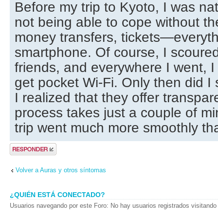
Before my trip to Kyoto, I was na
not being able to cope without th
money transfers, tickets—everythi
smartphone. Of course, I scoure
friends, and everywhere I went, I
get pocket Wi-Fi. Only then did 
I realized that they offer transpar
process takes just a couple of min
trip went much more smoothly th
Publicar una
respuesta
Volver a Auras y otros síntomas
¿QUIÉN ESTÁ CONECTADO?
Usuarios navegando por este Foro: No hay usuarios registrados visitando 