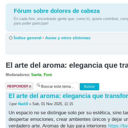
Fórum sobre dolores de cabeza
En cada foro, encontrarás gente que, como tú, quiere contribuir, comp
para poder participar!
Índice general
‹
Auras y otros síntomas
El arte del aroma: elegancia que t
Moderadores:
Sarita
,
Font
Publicar una
respuesta
El arte del aroma: elegancia que transfo
por
Nadi8
» Sab, 01 Nov 2025, 11:15
Un espacio no se distingue solo por su estética, sino t
despertar emociones, crear ambientes únicos y dejar un
verdadero arte. Aromas de lujo para interiores
https://b