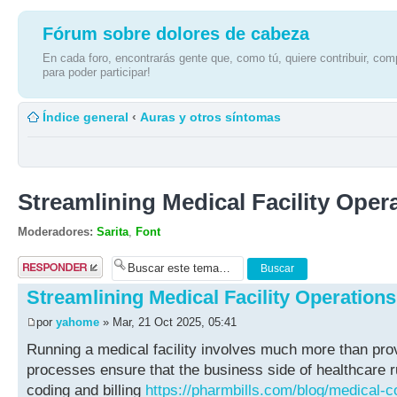
Fórum sobre dolores de cabeza
En cada foro, encontrarás gente que, como tú, quiere contribuir, comp
para poder participar!
Índice general
‹
Auras y otros síntomas
Streamlining Medical Facility Oper
Moderadores:
Sarita
,
Font
Publicar una
respuesta
Streamlining Medical Facility Operations
por
yahome
» Mar, 21 Oct 2025, 05:41
Running a medical facility involves much more than prov
processes ensure that the business side of healthcare r
coding and billing
https://pharmbills.com/blog/medical-c