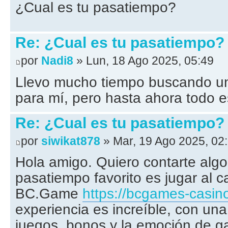
¿Cual es tu pasatiempo?
Re: ¿Cual es tu pasatiempo?
por
Nadi8
» Lun, 18 Ago 2025, 05:49
Llevo mucho tiempo buscando u
para mí, pero hasta ahora todo es 
Re: ¿Cual es tu pasatiempo?
por
siwikat878
» Mar, 19 Ago 2025, 02
Hola amigo. Quiero contarte alg
pasatiempo favorito es jugar al c
BC.Game
https://bcgames-casino
experiencia es increíble, con un
juegos, bonos y la emoción de g