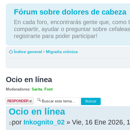
Fórum sobre dolores de cabeza
En cada foro, encontrarás gente que, como tú
compartir, ayudar o preguntar sobre cefaleas
registrarte para poder participar!
Índice general
‹
Migraña crónica
Ocio en línea
Moderadores:
Sarita
,
Font
Publicar una
respuesta
Ocio en línea
por
Inkognito_02
» Vie, 16 Ene 2026, 