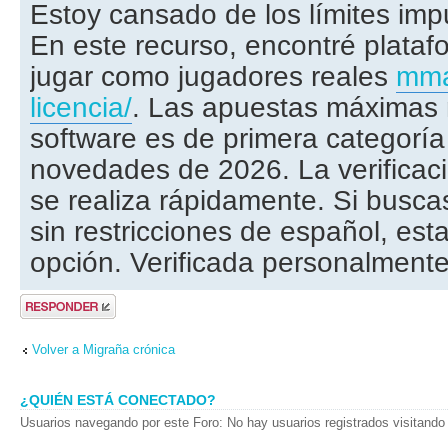
Estoy cansado de los límites im
En este recurso, encontré plata
jugar como jugadores reales
mma
licencia/
. Las apuestas máximas 
software es de primera categoría 
novedades de 2026. La verificaci
se realiza rápidamente. Si busca
sin restricciones de español, esta
opción. Verificada personalmente
Publicar una
respuesta
Volver a Migraña crónica
¿QUIÉN ESTÁ CONECTADO?
Usuarios navegando por este Foro: No hay usuarios registrados visitando 