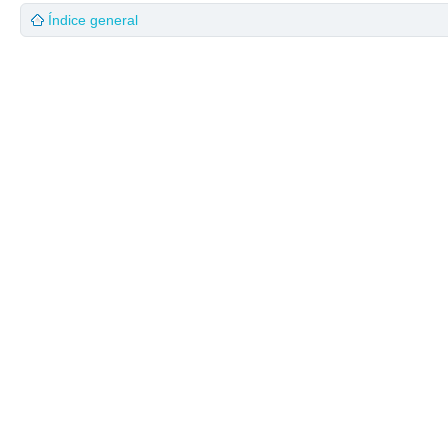
Índice general