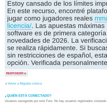
Estoy cansado de los límites im
En este recurso, encontré plata
jugar como jugadores reales
mma
licencia/
. Las apuestas máximas 
software es de primera categoría 
novedades de 2026. La verificaci
se realiza rápidamente. Si busca
sin restricciones de español, esta
opción. Verificada personalmente
Publicar una
respuesta
Volver a Migraña crónica
¿QUIÉN ESTÁ CONECTADO?
Usuarios navegando por este Foro: No hay usuarios registrados visitando 