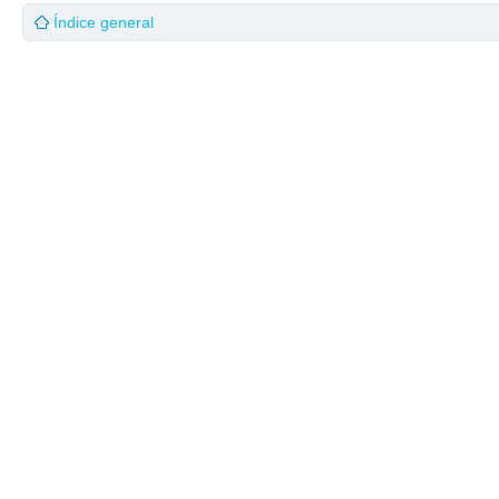
Índice general