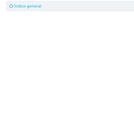
Índice general