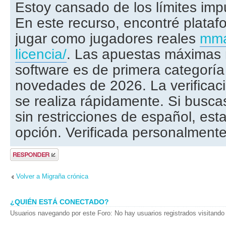
Estoy cansado de los límites im
En este recurso, encontré plata
jugar como jugadores reales
mma
licencia/
. Las apuestas máximas 
software es de primera categoría 
novedades de 2026. La verificaci
se realiza rápidamente. Si busca
sin restricciones de español, esta
opción. Verificada personalmente
Publicar una
respuesta
Volver a Migraña crónica
¿QUIÉN ESTÁ CONECTADO?
Usuarios navegando por este Foro: No hay usuarios registrados visitando 