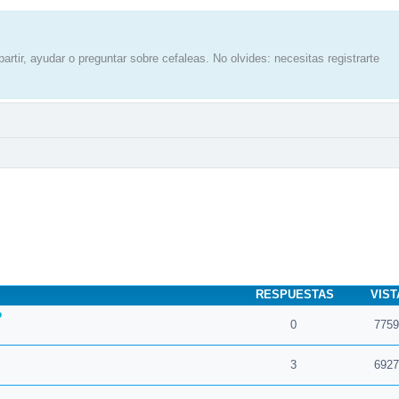
artir, ayudar o preguntar sobre cefaleas. No olvides: necesitas registrarte
RESPUESTAS
VIST
?
0
7759
3
6927