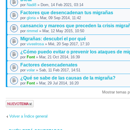
por
Nadi8
» Dom, 14 Feb 2021, 03:14
Factores que desencadenan tus migrañas
por
gloria
» Mar, 09 Sep 2014, 11:42
cansancio y mareos que preceden la crisis migra
por
rimmel
» Mar, 12 May 2015, 10:50
Migrañas: descubrí el por qué
por
viveelrosa
» Mié, 20 Sep 2017, 17:10
¿Cómo puedo evitar o prevenir los ataques de m
por
Font
» Mar, 21 Oct 2014, 16:39
Factores desencadenates
por
volar
» Sab, 11 Feb 2017, 14:51
¿Qué se sabe de las causas de la migraña?
por
Font
» Mar, 29 Jul 2014, 16:20
Mostrar temas p
Publicar un
nuevo tema
Volver a Índice general