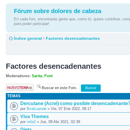
Fórum sobre dolores de cabeza
En cada foro, encontrarás gente que, como tú, quiere contribuir, comp
para poder participar!
Índice general
‹
Factores desencadenantes
Factores desencadenantes
Moderadores:
Sarita
,
Font
Publicar un
nuevo tema
TEMAS
Dercutane (Acné) como posible desencadenante
por
Bvalcuende
» Vie, 07 Ene 2022, 09:17
Viva Themes
por
mila2
» Jue, 08 Abr 2021, 02:38
Dieta