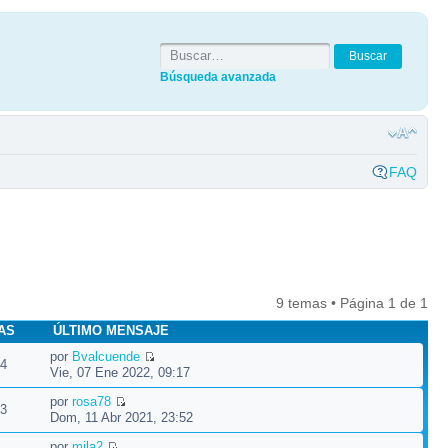
Búsqueda avanzada
FAQ
9 temas • Página
1
de
1
AS
ÚLTIMO MENSAJE
por
Bvalcuende
4
Vie, 07 Ene 2022, 09:17
por
rosa78
3
Dom, 11 Abr 2021, 23:52
por
mila2