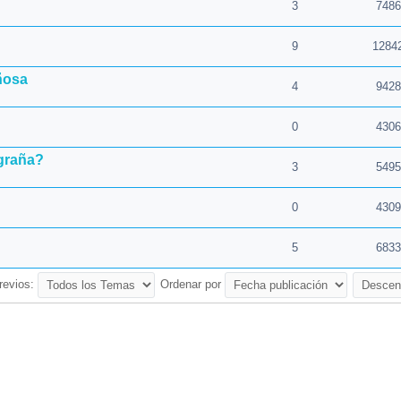
3
7486
9
1284
ñosa
4
9428
0
4306
igraña?
3
5495
0
4309
5
6833
revios:
Ordenar por