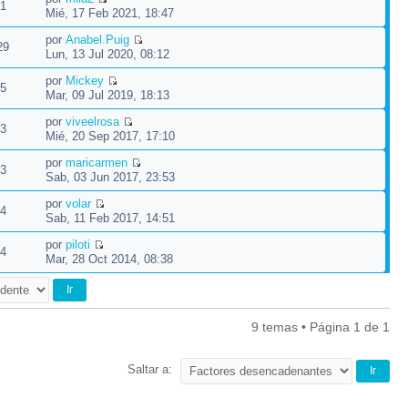
1
Mié, 17 Feb 2021, 18:47
por
Anabel.Puig
29
Lun, 13 Jul 2020, 08:12
por
Mickey
5
Mar, 09 Jul 2019, 18:13
por
viveelrosa
3
Mié, 20 Sep 2017, 17:10
por
maricarmen
3
Sab, 03 Jun 2017, 23:53
por
volar
4
Sab, 11 Feb 2017, 14:51
por
piloti
4
Mar, 28 Oct 2014, 08:38
9 temas • Página
1
de
1
Saltar a: