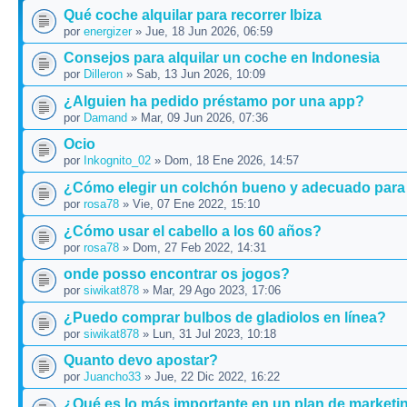
Qué coche alquilar para recorrer Ibiza
por
energizer
» Jue, 18 Jun 2026, 06:59
Consejos para alquilar un coche en Indonesia
por
Dilleron
» Sab, 13 Jun 2026, 10:09
¿Alguien ha pedido préstamo por una app?
por
Damand
» Mar, 09 Jun 2026, 07:36
Ocio
por
Inkognito_02
» Dom, 18 Ene 2026, 14:57
¿Cómo elegir un colchón bueno y adecuado para
por
rosa78
» Vie, 07 Ene 2022, 15:10
¿Cómo usar el cabello a los 60 años?
por
rosa78
» Dom, 27 Feb 2022, 14:31
onde posso encontrar os jogos?
por
siwikat878
» Mar, 29 Ago 2023, 17:06
¿Puedo comprar bulbos de gladiolos en línea?
por
siwikat878
» Lun, 31 Jul 2023, 10:18
Quanto devo apostar?
por
Juancho33
» Jue, 22 Dic 2022, 16:22
¿Qué es lo más importante en un plan de marketi