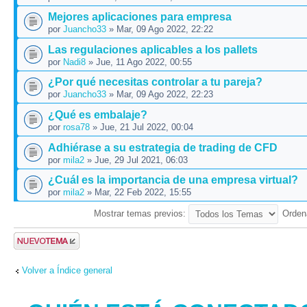
Mejores aplicaciones para empresa
por
Juancho33
» Mar, 09 Ago 2022, 22:22
Las regulaciones aplicables a los pallets
por
Nadi8
» Jue, 11 Ago 2022, 00:55
¿Por qué necesitas controlar a tu pareja?
por
Juancho33
» Mar, 09 Ago 2022, 22:23
¿Qué es embalaje?
por
rosa78
» Jue, 21 Jul 2022, 00:04
Adhiérase a su estrategia de trading de CFD
por
mila2
» Jue, 29 Jul 2021, 06:03
¿Cuál es la importancia de una empresa virtual?
por
mila2
» Mar, 22 Feb 2022, 15:55
Mostrar temas previos:
Orden
Publicar un
nuevo tema
Volver a Índice general