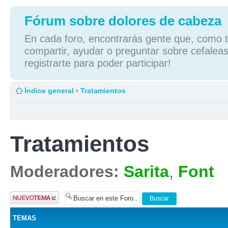
Fórum sobre dolores de cabeza
En cada foro, encontrarás gente que, como tú
compartir, ayudar o preguntar sobre cefaleas
registrarte para poder participar!
Índice general
‹
Tratamientos
Tratamientos
Moderadores:
Sarita
,
Font
Publicar un
nuevo tema
TEMAS