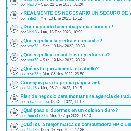
por
Nadi8
» Sab, 21 Ene 2023, 01:20
¿REALMENTE ES NECESARIO UN SEGURO DE 
por
mila2
» Mié, 18 Ene 2023, 15:12
¿Dónde puedo hacer diagramas bonitos?
por
Nadi8
» Lun, 16 Ene 2023, 16:06
¿Qué significa la piedra en un anillo?
por
rosa78
» Sab, 19 Nov 2022, 20:30
¿Qué significa un anillo con piedra roja?
por
rosa78
» Sab, 19 Nov 2022, 20:29
¿Qué es lo que alimenta el cabello?
por
rosa78
» Mar, 08 Nov 2022, 23:50
Consejos para tu propia página web
por
Nadi8
» Mar, 25 Oct 2022, 19:15
Plan de negocio para montar una agencia de tra
por
rosa78
» Jue, 06 Oct 2022, 19:10
¿Qué pasa si duermes en un colchón duro?
por
Juancho33
» Mié, 17 Ago 2022, 18:10
¿Cuál es la mejor marca de computadora HP o L
por
Nadi8
» Dom, 16 Ene 2022, 17:36