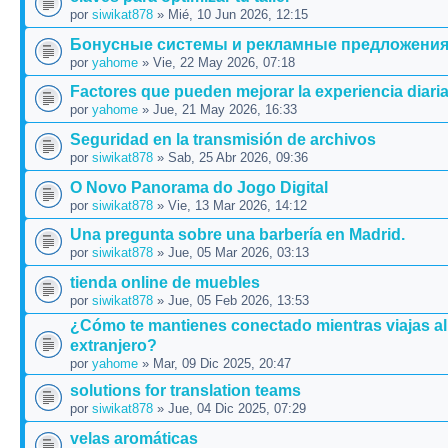
por
siwikat878
» Mié, 10 Jun 2026, 12:15
Бонусные системы и рекламные предложени
por
yahome
» Vie, 22 May 2026, 07:18
Factores que pueden mejorar la experiencia diari
por
yahome
» Jue, 21 May 2026, 16:33
Seguridad en la transmisión de archivos
por
siwikat878
» Sab, 25 Abr 2026, 09:36
O Novo Panorama do Jogo Digital
por
siwikat878
» Vie, 13 Mar 2026, 14:12
Una pregunta sobre una barbería en Madrid.
por
siwikat878
» Jue, 05 Mar 2026, 03:13
tienda online de muebles
por
siwikat878
» Jue, 05 Feb 2026, 13:53
¿Cómo te mantienes conectado mientras viajas al
extranjero?
por
yahome
» Mar, 09 Dic 2025, 20:47
solutions for translation teams
por
siwikat878
» Jue, 04 Dic 2025, 07:29
velas aromáticas