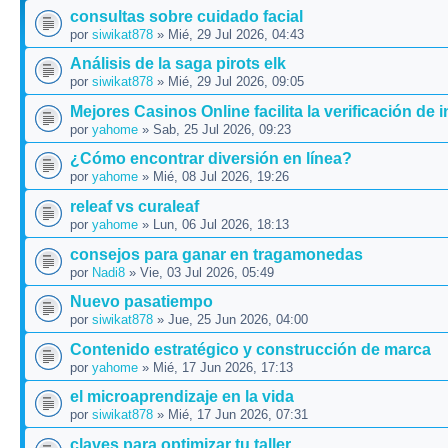
consultas sobre cuidado facial
por
siwikat878
» Mié, 29 Jul 2026, 04:43
Análisis de la saga pirots elk
por
siwikat878
» Mié, 29 Jul 2026, 09:05
Mejores Casinos Online facilita la verificación de 
por
yahome
» Sab, 25 Jul 2026, 09:23
¿Cómo encontrar diversión en línea?
por
yahome
» Mié, 08 Jul 2026, 19:26
releaf vs curaleaf
por
yahome
» Lun, 06 Jul 2026, 18:13
consejos para ganar en tragamonedas
por
Nadi8
» Vie, 03 Jul 2026, 05:49
Nuevo pasatiempo
por
siwikat878
» Jue, 25 Jun 2026, 04:00
Contenido estratégico y construcción de marca
por
yahome
» Mié, 17 Jun 2026, 17:13
el microaprendizaje en la vida
por
siwikat878
» Mié, 17 Jun 2026, 07:31
claves para optimizar tu taller