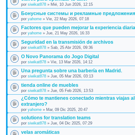
por
siwikat878
» Mié, 10 Jun 2026, 12:15
Бонусные системы и рекламные предложени
por
yahome
» Vie, 22 May 2026, 07:18
Factores que pueden mejorar la experiencia diari
por
yahome
» Jue, 21 May 2026, 16:33
Seguridad en la transmisión de archivos
por
siwikat878
» Sab, 25 Abr 2026, 09:36
O Novo Panorama do Jogo Digital
por
siwikat878
» Vie, 13 Mar 2026, 14:12
Una pregunta sobre una barbería en Madrid.
por
siwikat878
» Jue, 05 Mar 2026, 03:13
tienda online de muebles
por
siwikat878
» Jue, 05 Feb 2026, 13:53
¿Cómo te mantienes conectado mientras viajas al
extranjero?
por
yahome
» Mar, 09 Dic 2025, 20:47
solutions for translation teams
por
siwikat878
» Jue, 04 Dic 2025, 07:29
velas aromáticas