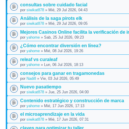
consultas sobre cuidado facial
por
siwikat878
» Mié, 29 Jul 2026, 04:43
Análisis de la saga pirots elk
por
siwikat878
» Mié, 29 Jul 2026, 09:05
Mejores Casinos Online facilita la verificación de 
por
yahome
» Sab, 25 Jul 2026, 09:23
¿Cómo encontrar diversión en línea?
por
yahome
» Mié, 08 Jul 2026, 19:26
releaf vs curaleaf
por
yahome
» Lun, 06 Jul 2026, 18:13
consejos para ganar en tragamonedas
por
Nadi8
» Vie, 03 Jul 2026, 05:49
Nuevo pasatiempo
por
siwikat878
» Jue, 25 Jun 2026, 04:00
Contenido estratégico y construcción de marca
por
yahome
» Mié, 17 Jun 2026, 17:13
el microaprendizaje en la vida
por
siwikat878
» Mié, 17 Jun 2026, 07:31
claves para optimizar tu taller