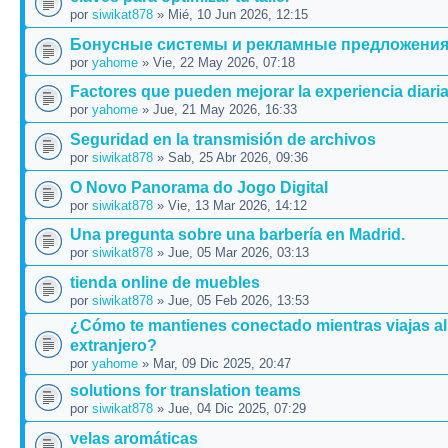
por
siwikat878
» Mié, 10 Jun 2026, 12:15
Бонусные системы и рекламные предложени
por
yahome
» Vie, 22 May 2026, 07:18
Factores que pueden mejorar la experiencia diari
por
yahome
» Jue, 21 May 2026, 16:33
Seguridad en la transmisión de archivos
por
siwikat878
» Sab, 25 Abr 2026, 09:36
O Novo Panorama do Jogo Digital
por
siwikat878
» Vie, 13 Mar 2026, 14:12
Una pregunta sobre una barbería en Madrid.
por
siwikat878
» Jue, 05 Mar 2026, 03:13
tienda online de muebles
por
siwikat878
» Jue, 05 Feb 2026, 13:53
¿Cómo te mantienes conectado mientras viajas al
extranjero?
por
yahome
» Mar, 09 Dic 2025, 20:47
solutions for translation teams
por
siwikat878
» Jue, 04 Dic 2025, 07:29
velas aromáticas