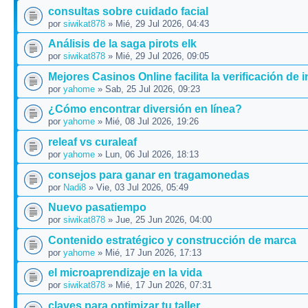
consultas sobre cuidado facial
por
siwikat878
» Mié, 29 Jul 2026, 04:43
Análisis de la saga pirots elk
por
siwikat878
» Mié, 29 Jul 2026, 09:05
Mejores Casinos Online facilita la verificación de 
por
yahome
» Sab, 25 Jul 2026, 09:23
¿Cómo encontrar diversión en línea?
por
yahome
» Mié, 08 Jul 2026, 19:26
releaf vs curaleaf
por
yahome
» Lun, 06 Jul 2026, 18:13
consejos para ganar en tragamonedas
por
Nadi8
» Vie, 03 Jul 2026, 05:49
Nuevo pasatiempo
por
siwikat878
» Jue, 25 Jun 2026, 04:00
Contenido estratégico y construcción de marca
por
yahome
» Mié, 17 Jun 2026, 17:13
el microaprendizaje en la vida
por
siwikat878
» Mié, 17 Jun 2026, 07:31
claves para optimizar tu taller