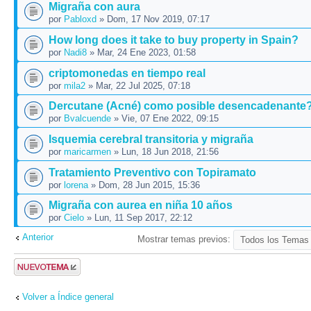
Migraña con aura
por
Pabloxd
» Dom, 17 Nov 2019, 07:17
How long does it take to buy property in Spain?
por
Nadi8
» Mar, 24 Ene 2023, 01:58
criptomonedas en tiempo real
por
mila2
» Mar, 22 Jul 2025, 07:18
Dercutane (Acné) como posible desencadenante
por
Bvalcuende
» Vie, 07 Ene 2022, 09:15
Isquemia cerebral transitoria y migraña
por
maricarmen
» Lun, 18 Jun 2018, 21:56
Tratamiento Preventivo con Topiramato
por
lorena
» Dom, 28 Jun 2015, 15:36
Migraña con aurea en niña 10 años
por
Cielo
» Lun, 11 Sep 2017, 22:12
Anterior
Mostrar temas previos:
Publicar un
nuevo tema
Volver a Índice general