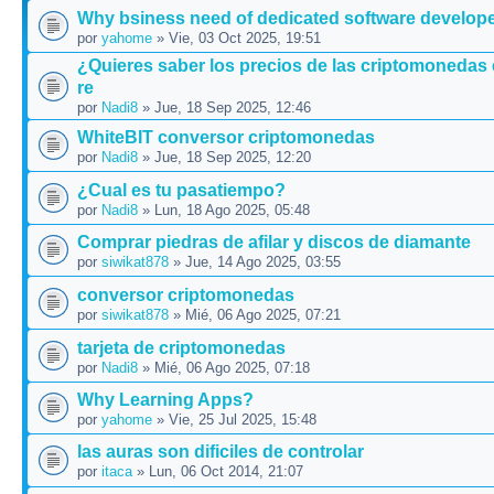
Why bsiness need of dedicated software develop
por
yahome
» Vie, 03 Oct 2025, 19:51
¿Quieres saber los precios de las criptomonedas
re
por
Nadi8
» Jue, 18 Sep 2025, 12:46
WhiteBIT conversor criptomonedas
por
Nadi8
» Jue, 18 Sep 2025, 12:20
¿Cual es tu pasatiempo?
por
Nadi8
» Lun, 18 Ago 2025, 05:48
Comprar piedras de afilar y discos de diamante
por
siwikat878
» Jue, 14 Ago 2025, 03:55
conversor criptomonedas
por
siwikat878
» Mié, 06 Ago 2025, 07:21
tarjeta de criptomonedas
por
Nadi8
» Mié, 06 Ago 2025, 07:18
Why Learning Apps?
por
yahome
» Vie, 25 Jul 2025, 15:48
las auras son dificiles de controlar
por
itaca
» Lun, 06 Oct 2014, 21:07