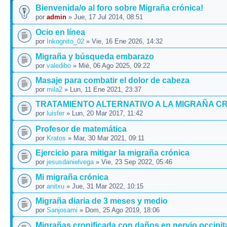
Bienvenida/o al foro sobre Migraña crónica!
por
admin
» Jue, 17 Jul 2014, 08:51
Ocio en línea
por
Inkognito_02
» Vie, 16 Ene 2026, 14:32
Migraña y búsqueda embarazo
por
valedibo
» Mié, 06 Ago 2025, 09:22
Masaje para combatir el dolor de cabeza
por
mila2
» Lun, 11 Ene 2021, 23:37
TRATAMIENTO ALTERNATIVO A LA MIGRAÑA C
por
luisfer
» Lun, 20 Mar 2017, 11:42
Profesor de matemática
por
Kratos
» Mar, 30 Mar 2021, 09:11
Ejercicio para mitigar la migraña crónica
por
jesusdanielvega
» Vie, 23 Sep 2022, 05:46
Mi migraña crónica
por
anitxu
» Jue, 31 Mar 2022, 10:15
Migraña diaria de 3 meses y medio
por
Sanjosami
» Dom, 25 Ago 2019, 18:06
Migrañas cronificada con daños en nervio occipita