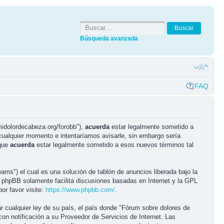
Búsqueda avanzada
FAQ
midolordecabeza.org/forobb"),
acuerda
estar legalmente sometido a
cualquier momento e intentaríamos avisarle, sin embargo sería
 que
acuerda
estar legalmente sometido a esos nuevos términos tal
ms") el cual es una solución de tablón de anuncios liberada bajo la
e phpBB solamente facilita discusiones basadas en Internet y la GPL
r favor visite:
https://www.phpbb.com/
.
r cualquier ley de su país, el país donde "Fórum sobre dolores de
n notificación a su Proveedor de Servicios de Internet. Las