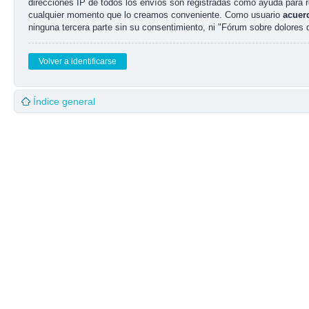
direcciones IP de todos los envíos son registradas como ayuda para 
cualquier momento que lo creamos conveniente. Como usuario
acuer
ninguna tercera parte sin su consentimiento, ni "Fórum sobre dolores
Volver a identificarse
Índice general