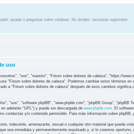
artir, ayudar o preguntar sobre cefaleas. No olvides: necesitas registrarte
de uso
"nosotros", "nos", "nuestro", "Fórum sobre dolores de cabeza", "https://www.
y/o use "Fórum sobre dolores de cabeza". Podemos cambiar estos términos en 
strado a "Fórum sobre dolores de cabeza" después de esos cambios significa
llos", "sus", "software phpBB", "www.phpbb.com", "phpBB Group", "phpBB Tea
í en adelante "GPL") y puede ser descargada de
www.phpbb.com
. El softwar
o conductas y/o contenido permisible. Para más información sobre phpBB, po
orio, indecente, amenazante, sexual o cualquier otro material que pueda viola
que sea inmediata y permanentemente expulsado y, si lo creemos oportuno, co