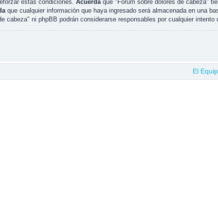
reforzar estas condiciones.
Acuerda
que "Fórum sobre dolores de cabeza" tien
da
que cualquier información que haya ingresado será almacenada en una bas
 de cabeza" ni phpBB podrán considerarse responsables por cualquier intent
El Equi