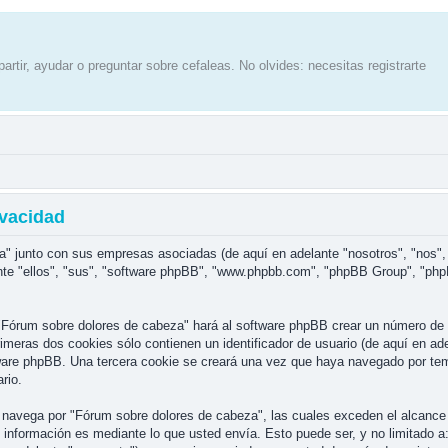
artir, ayudar o preguntar sobre cefaleas. No olvides: necesitas registrarte
ivacidad
a" junto con sus empresas asociadas (de aquí en adelante "nosotros", "nos",
nte "ellos", "sus", "software phpBB", "www.phpbb.com", "phpBB Group", "php
"Fórum sobre dolores de cabeza" hará al software phpBB crear un número de 
eras dos cookies sólo contienen un identificador de usuario (de aquí en adel
tware phpBB. Una tercera cookie se creará una vez que haya navegado por te
rio.
avega por "Fórum sobre dolores de cabeza", las cuales exceden el alcance 
información es mediante lo que usted envía. Esto puede ser, y no limitado a