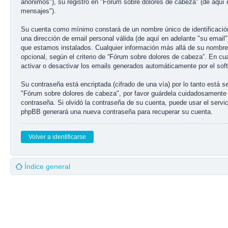
anónimos"), su registro en "Fórum sobre dolores de cabeza" (de aquí 
mensajes").
Su cuenta como mínimo constará de un nombre único de identificación 
una dirección de email personal válida (de aquí en adelante "su email
que estamos instalados. Cualquier información más allá de su nombre d
opcional, según el criterio de “Fórum sobre dolores de cabeza”. En cu
activar o desactivar los emails generados automáticamente por el so
Su contraseña está encriptada (cifrado de una vía) por lo tanto está
"Fórum sobre dolores de cabeza", por favor guárdela cuidadosamente 
contraseña. Si olvidó la contraseña de su cuenta, puede usar el servic
phpBB generará una nueva contraseña para recuperar su cuenta.
Volver a identificarse
Índice general