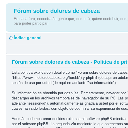
Fórum sobre dolores de cabeza
En cada foro, encontrarás gente que, como tú, quiere contribuir, comp
para poder participar!
Índice general
Fórum sobre dolores de cabeza - Política de pr
Esta política explica con detalle cómo "Fórum sobre dolores de cabez
"https://www.midolordecabeza.org/forobb") y phpBB (de aquí en adela
sesión de uso por usted (de aquí en adelante "su información").
Su información es obtenida por dos vías. Primeramente, navegar por 
descargan en los archivos temporales del navegador de su PC. Las prim
adelante "session-id"), automáticamente asignada a usted por el sof
cuales han sido leídos, con objeto de optimizar su experiencia de usua
Además podemos crear cookies externas al software phpBB mientras n
por el software phpBB. La segunda vía mediante la que obtenemos su 