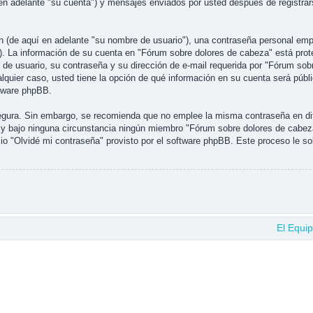
en adelante "su cuenta") y mensajes enviados por usted después de registrars
(de aquí en adelante "su nombre de usuario"), una contraseña personal emple
"). La información de su cuenta en "Fórum sobre dolores de cabeza" está prote
e usuario, su contraseña y su dirección de e-mail requerida por "Fórum sobre
alquier caso, usted tiene la opción de qué información en su cuenta será púb
ftware phpBB.
 segura. Sin embargo, se recomienda que no emplee la misma contraseña en di
y bajo ninguna circunstancia ningún miembro "Fórum sobre dolores de cabeza"
io "Olvidé mi contraseña" provisto por el software phpBB. Este proceso le sol
El Equi