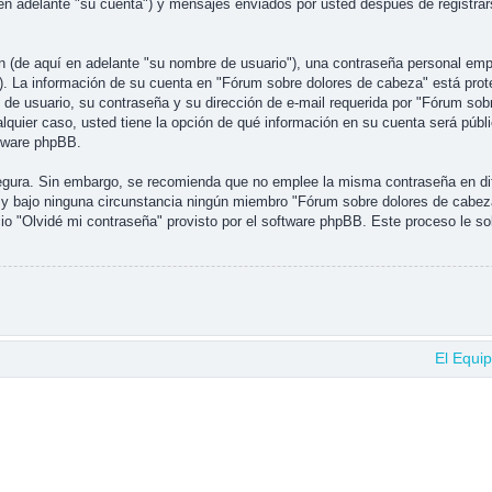
en adelante "su cuenta") y mensajes enviados por usted después de registrars
(de aquí en adelante "su nombre de usuario"), una contraseña personal emple
"). La información de su cuenta en "Fórum sobre dolores de cabeza" está prote
e usuario, su contraseña y su dirección de e-mail requerida por "Fórum sobre
alquier caso, usted tiene la opción de qué información en su cuenta será púb
ftware phpBB.
 segura. Sin embargo, se recomienda que no emplee la misma contraseña en di
y bajo ninguna circunstancia ningún miembro "Fórum sobre dolores de cabeza"
io "Olvidé mi contraseña" provisto por el software phpBB. Este proceso le sol
El Equi