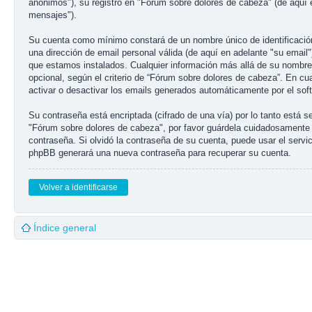
anónimos"), su registro en "Fórum sobre dolores de cabeza" (de aquí 
mensajes").
Su cuenta como mínimo constará de un nombre único de identificación 
una dirección de email personal válida (de aquí en adelante "su email
que estamos instalados. Cualquier información más allá de su nombre d
opcional, según el criterio de “Fórum sobre dolores de cabeza”. En cu
activar o desactivar los emails generados automáticamente por el so
Su contraseña está encriptada (cifrado de una vía) por lo tanto está
"Fórum sobre dolores de cabeza", por favor guárdela cuidadosamente 
contraseña. Si olvidó la contraseña de su cuenta, puede usar el servic
phpBB generará una nueva contraseña para recuperar su cuenta.
Volver a identificarse
Índice general