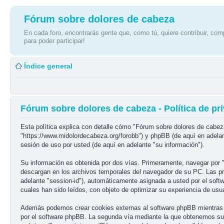
Fórum sobre dolores de cabeza
En cada foro, encontrarás gente que, como tú, quiere contribuir, comp
para poder participar!
Índice general
Fórum sobre dolores de cabeza - Política de pr
Esta política explica con detalle cómo "Fórum sobre dolores de cabez
"https://www.midolordecabeza.org/forobb") y phpBB (de aquí en adela
sesión de uso por usted (de aquí en adelante "su información").
Su información es obtenida por dos vías. Primeramente, navegar por 
descargan en los archivos temporales del navegador de su PC. Las prim
adelante "session-id"), automáticamente asignada a usted por el sof
cuales han sido leídos, con objeto de optimizar su experiencia de usua
Además podemos crear cookies externas al software phpBB mientras n
por el software phpBB. La segunda vía mediante la que obtenemos su 