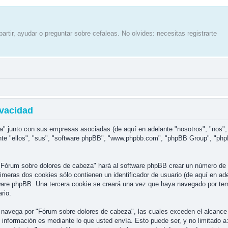
artir, ayudar o preguntar sobre cefaleas. No olvides: necesitas registrarte
ivacidad
a" junto con sus empresas asociadas (de aquí en adelante "nosotros", "nos",
nte "ellos", "sus", "software phpBB", "www.phpbb.com", "phpBB Group", "php
"Fórum sobre dolores de cabeza" hará al software phpBB crear un número de 
eras dos cookies sólo contienen un identificador de usuario (de aquí en adel
tware phpBB. Una tercera cookie se creará una vez que haya navegado por te
rio.
avega por "Fórum sobre dolores de cabeza", las cuales exceden el alcance 
información es mediante lo que usted envía. Esto puede ser, y no limitado a