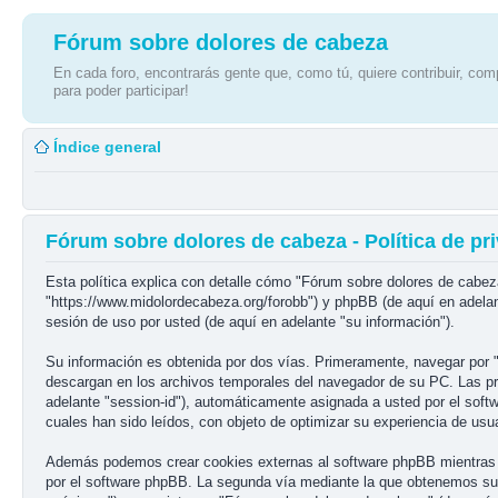
Fórum sobre dolores de cabeza
En cada foro, encontrarás gente que, como tú, quiere contribuir, comp
para poder participar!
Índice general
Fórum sobre dolores de cabeza - Política de pr
Esta política explica con detalle cómo "Fórum sobre dolores de cabez
"https://www.midolordecabeza.org/forobb") y phpBB (de aquí en adela
sesión de uso por usted (de aquí en adelante "su información").
Su información es obtenida por dos vías. Primeramente, navegar por 
descargan en los archivos temporales del navegador de su PC. Las prim
adelante "session-id"), automáticamente asignada a usted por el sof
cuales han sido leídos, con objeto de optimizar su experiencia de usua
Además podemos crear cookies externas al software phpBB mientras n
por el software phpBB. La segunda vía mediante la que obtenemos su 