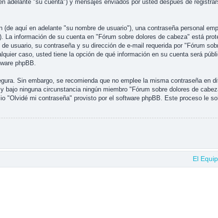
en adelante "su cuenta") y mensajes enviados por usted después de registrars
(de aquí en adelante "su nombre de usuario"), una contraseña personal emple
"). La información de su cuenta en "Fórum sobre dolores de cabeza" está prote
e usuario, su contraseña y su dirección de e-mail requerida por "Fórum sobre
alquier caso, usted tiene la opción de qué información en su cuenta será púb
ftware phpBB.
 segura. Sin embargo, se recomienda que no emplee la misma contraseña en di
y bajo ninguna circunstancia ningún miembro "Fórum sobre dolores de cabeza"
io "Olvidé mi contraseña" provisto por el software phpBB. Este proceso le sol
El Equi