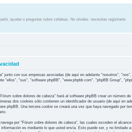
artir, ayudar o preguntar sobre cefaleas. No olvides: necesitas registrarte
ivacidad
a" junto con sus empresas asociadas (de aquí en adelante "nosotros", "nos",
nte "ellos", "sus", "software phpBB", "www.phpbb.com", "phpBB Group", "php
"Fórum sobre dolores de cabeza" hará al software phpBB crear un número de 
eras dos cookies sólo contienen un identificador de usuario (de aquí en adel
tware phpBB. Una tercera cookie se creará una vez que haya navegado por te
rio.
avega por "Fórum sobre dolores de cabeza", las cuales exceden el alcance 
información es mediante lo que usted envía. Esto puede ser, y no limitado a