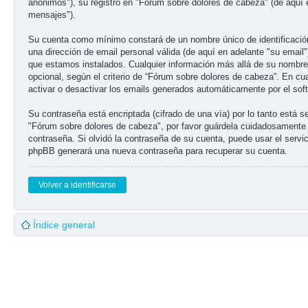
anónimos"), su registro en "Fórum sobre dolores de cabeza" (de aquí 
mensajes").
Su cuenta como mínimo constará de un nombre único de identificación 
una dirección de email personal válida (de aquí en adelante "su email
que estamos instalados. Cualquier información más allá de su nombre d
opcional, según el criterio de “Fórum sobre dolores de cabeza”. En cu
activar o desactivar los emails generados automáticamente por el so
Su contraseña está encriptada (cifrado de una vía) por lo tanto está
"Fórum sobre dolores de cabeza", por favor guárdela cuidadosamente 
contraseña. Si olvidó la contraseña de su cuenta, puede usar el servic
phpBB generará una nueva contraseña para recuperar su cuenta.
Volver a identificarse
Índice general