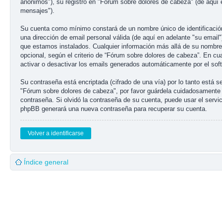
anónimos"), su registro en "Fórum sobre dolores de cabeza" (de aquí 
mensajes").
Su cuenta como mínimo constará de un nombre único de identificación 
una dirección de email personal válida (de aquí en adelante "su email
que estamos instalados. Cualquier información más allá de su nombre d
opcional, según el criterio de “Fórum sobre dolores de cabeza”. En cu
activar o desactivar los emails generados automáticamente por el so
Su contraseña está encriptada (cifrado de una vía) por lo tanto está
"Fórum sobre dolores de cabeza", por favor guárdela cuidadosamente 
contraseña. Si olvidó la contraseña de su cuenta, puede usar el servic
phpBB generará una nueva contraseña para recuperar su cuenta.
Volver a identificarse
Índice general