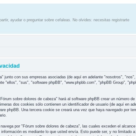
artir, ayudar o preguntar sobre cefaleas. No olvides: necesitas registrarte
ivacidad
a" junto con sus empresas asociadas (de aquí en adelante "nosotros", "nos",
nte "ellos", "sus", "software phpBB", "www.phpbb.com", "phpBB Group", "php
"Fórum sobre dolores de cabeza" hará al software phpBB crear un número de 
eras dos cookies sólo contienen un identificador de usuario (de aquí en adel
tware phpBB. Una tercera cookie se creará una vez que haya navegado por te
rio.
avega por "Fórum sobre dolores de cabeza", las cuales exceden el alcance 
información es mediante lo que usted envía. Esto puede ser, y no limitado a