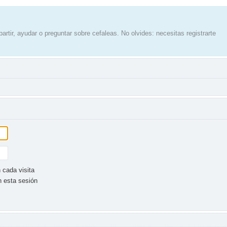
artir, ayudar o preguntar sobre cefaleas. No olvides: necesitas registrarte
 cada visita
n esta sesión