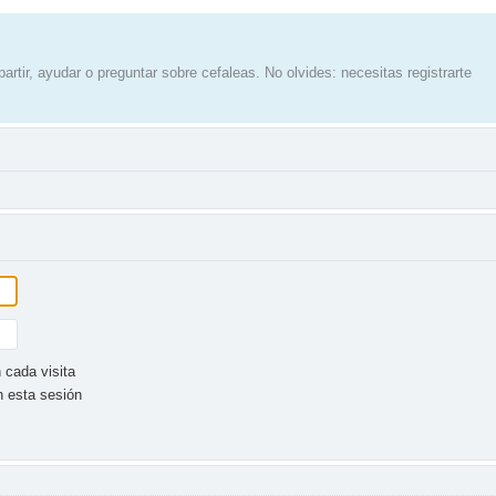
artir, ayudar o preguntar sobre cefaleas. No olvides: necesitas registrarte
 cada visita
n esta sesión