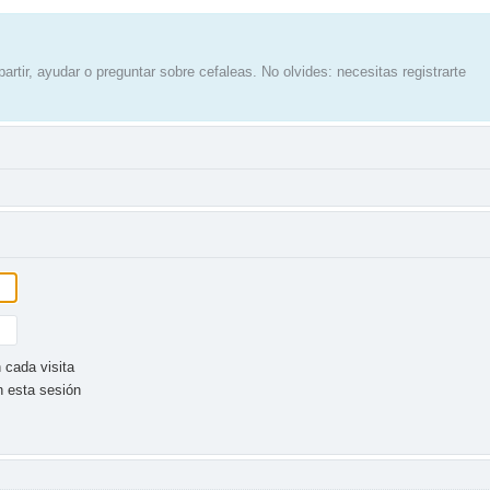
artir, ayudar o preguntar sobre cefaleas. No olvides: necesitas registrarte
 cada visita
n esta sesión