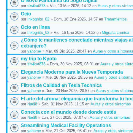
O Novo Panorama do Jogo Digital
por
siwikat878
» Vie, 13 Mar 2026, 14:12 en
Auras y otros sínto
Ocio
por
Inkognito_02
» Dom, 18 Ene 2026, 14:57 en
Tratamientos
Ocio en línea
por
Inkognito_02
» Vie, 16 Ene 2026, 14:32 en
Migraña crónica
¿Cómo te mantienes conectado mientras viajas al
extranjero?
por
yahome
» Mar, 09 Dic 2025, 20:47 en
Auras y otros síntoma
my trip to Kyoto
por
siwikat878
» Dom, 30 Nov 2025, 08:01 en
Auras y otros sín
Elegancia Moderna para la Nueva Temporada
por
yahome
» Mié, 26 Nov 2025, 19:55 en
Auras y otros síntoma
Filtros de Calidad en Tesla Technics
por
yahome
» Dom, 23 Nov 2025, 20:57 en
Auras y otros síntom
El arte del aroma: elegancia que transforma tu hog
por
Nadi8
» Sab, 01 Nov 2025, 11:15 en
Auras y otros síntomas
Conecta con el mundo desde donde estés
por
Nadi8
» Lun, 27 Oct 2025, 07:07 en
Auras y otros síntomas
Streamlining Medical Facility Operations
por
yahome
» Mar, 21 Oct 2025, 05:41 en
Auras y otros síntoma