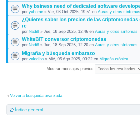
Why bsiness need of dedicated software develop
por
yahome
» Vie, 03 Oct 2025, 19:51 en
Auras y otros síntoma
¿Quieres saber los precios de las criptomonedas
re
por
Nadi8
» Jue, 18 Sep 2025, 12:46 en
Auras y otros síntomas
WhiteBIT conversor criptomonedas
por
Nadi8
» Jue, 18 Sep 2025, 12:20 en
Auras y otros síntomas
Migraña y búsqueda embarazo
por
valedibo
» Mié, 06 Ago 2025, 09:22 en
Migraña crónica
Mostrar mensajes previos
Volver a búsqueda avanzada
Índice general