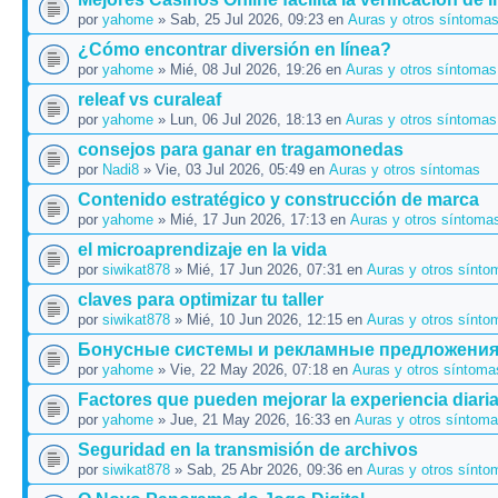
por
yahome
» Sab, 25 Jul 2026, 09:23 en
Auras y otros síntoma
¿Cómo encontrar diversión en línea?
por
yahome
» Mié, 08 Jul 2026, 19:26 en
Auras y otros síntomas
releaf vs curaleaf
por
yahome
» Lun, 06 Jul 2026, 18:13 en
Auras y otros síntomas
consejos para ganar en tragamonedas
por
Nadi8
» Vie, 03 Jul 2026, 05:49 en
Auras y otros síntomas
Contenido estratégico y construcción de marca
por
yahome
» Mié, 17 Jun 2026, 17:13 en
Auras y otros síntoma
el microaprendizaje en la vida
por
siwikat878
» Mié, 17 Jun 2026, 07:31 en
Auras y otros sínto
claves para optimizar tu taller
por
siwikat878
» Mié, 10 Jun 2026, 12:15 en
Auras y otros sínto
Бонусные системы и рекламные предложени
por
yahome
» Vie, 22 May 2026, 07:18 en
Auras y otros síntoma
Factores que pueden mejorar la experiencia diari
por
yahome
» Jue, 21 May 2026, 16:33 en
Auras y otros síntom
Seguridad en la transmisión de archivos
por
siwikat878
» Sab, 25 Abr 2026, 09:36 en
Auras y otros sínto