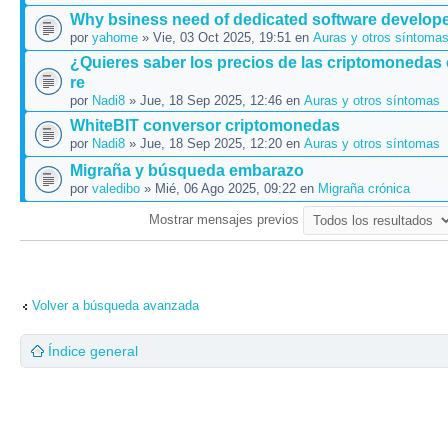
Why bsiness need of dedicated software develop
por
yahome
» Vie, 03 Oct 2025, 19:51 en
Auras y otros síntoma
¿Quieres saber los precios de las criptomonedas
re
por
Nadi8
» Jue, 18 Sep 2025, 12:46 en
Auras y otros síntomas
WhiteBIT conversor criptomonedas
por
Nadi8
» Jue, 18 Sep 2025, 12:20 en
Auras y otros síntomas
Migraña y búsqueda embarazo
por
valedibo
» Mié, 06 Ago 2025, 09:22 en
Migraña crónica
Mostrar mensajes previos
Volver a búsqueda avanzada
Índice general