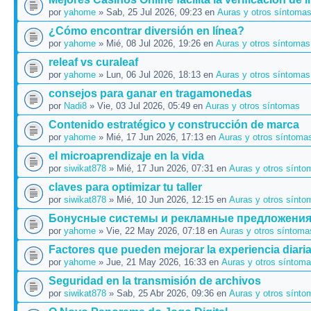
por
yahome
» Sab, 25 Jul 2026, 09:23 en
Auras y otros síntoma
¿Cómo encontrar diversión en línea?
por
yahome
» Mié, 08 Jul 2026, 19:26 en
Auras y otros síntomas
releaf vs curaleaf
por
yahome
» Lun, 06 Jul 2026, 18:13 en
Auras y otros síntomas
consejos para ganar en tragamonedas
por
Nadi8
» Vie, 03 Jul 2026, 05:49 en
Auras y otros síntomas
Contenido estratégico y construcción de marca
por
yahome
» Mié, 17 Jun 2026, 17:13 en
Auras y otros síntoma
el microaprendizaje en la vida
por
siwikat878
» Mié, 17 Jun 2026, 07:31 en
Auras y otros sínto
claves para optimizar tu taller
por
siwikat878
» Mié, 10 Jun 2026, 12:15 en
Auras y otros sínto
Бонусные системы и рекламные предложени
por
yahome
» Vie, 22 May 2026, 07:18 en
Auras y otros síntoma
Factores que pueden mejorar la experiencia diari
por
yahome
» Jue, 21 May 2026, 16:33 en
Auras y otros síntom
Seguridad en la transmisión de archivos
por
siwikat878
» Sab, 25 Abr 2026, 09:36 en
Auras y otros sínto