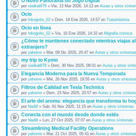
O Novo Panorama do Jogo Digital
por
siwikat878
» Vie, 13 Mar 2026, 14:12 en
Auras y otros sínto
Ocio
por
Inkognito_02
» Dom, 18 Ene 2026, 14:57 en
Tratamientos
Ocio en línea
por
Inkognito_02
» Vie, 16 Ene 2026, 14:32 en
Migraña crónica
¿Cómo te mantienes conectado mientras viajas al
extranjero?
por
yahome
» Mar, 09 Dic 2025, 20:47 en
Auras y otros síntoma
my trip to Kyoto
por
siwikat878
» Dom, 30 Nov 2025, 08:01 en
Auras y otros sín
Elegancia Moderna para la Nueva Temporada
por
yahome
» Mié, 26 Nov 2025, 19:55 en
Auras y otros síntoma
Filtros de Calidad en Tesla Technics
por
yahome
» Dom, 23 Nov 2025, 20:57 en
Auras y otros síntom
El arte del aroma: elegancia que transforma tu hog
por
Nadi8
» Sab, 01 Nov 2025, 11:15 en
Auras y otros síntomas
Conecta con el mundo desde donde estés
por
Nadi8
» Lun, 27 Oct 2025, 07:07 en
Auras y otros síntomas
Streamlining Medical Facility Operations
por
yahome
» Mar, 21 Oct 2025, 05:41 en
Auras y otros síntoma