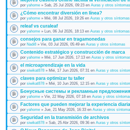
por
yahome
» Sab, 25 Jul 2026, 09:23 en
Auras y otros síntoma
¿Cómo encontrar diversión en línea?
por
yahome
» Mié, 08 Jul 2026, 19:26 en
Auras y otros síntomas
releaf vs curaleaf
por
yahome
» Lun, 06 Jul 2026, 18:13 en
Auras y otros síntomas
consejos para ganar en tragamonedas
por
Nadi8
» Vie, 03 Jul 2026, 05:49 en
Auras y otros síntomas
Contenido estratégico y construcción de marca
por
yahome
» Mié, 17 Jun 2026, 17:13 en
Auras y otros síntoma
el microaprendizaje en la vida
por
siwikat878
» Mié, 17 Jun 2026, 07:31 en
Auras y otros sínto
claves para optimizar tu taller
por
siwikat878
» Mié, 10 Jun 2026, 12:15 en
Auras y otros sínto
Бонусные системы и рекламные предложени
por
yahome
» Vie, 22 May 2026, 07:18 en
Auras y otros síntoma
Factores que pueden mejorar la experiencia diari
por
yahome
» Jue, 21 May 2026, 16:33 en
Auras y otros síntom
Seguridad en la transmisión de archivos
por
siwikat878
» Sab, 25 Abr 2026, 09:36 en
Auras y otros sínto