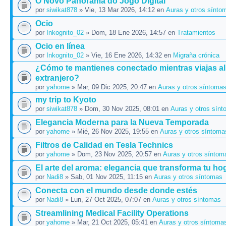
O Novo Panorama do Jogo Digital
por
siwikat878
» Vie, 13 Mar 2026, 14:12 en
Auras y otros sínto
Ocio
por
Inkognito_02
» Dom, 18 Ene 2026, 14:57 en
Tratamientos
Ocio en línea
por
Inkognito_02
» Vie, 16 Ene 2026, 14:32 en
Migraña crónica
¿Cómo te mantienes conectado mientras viajas al
extranjero?
por
yahome
» Mar, 09 Dic 2025, 20:47 en
Auras y otros síntoma
my trip to Kyoto
por
siwikat878
» Dom, 30 Nov 2025, 08:01 en
Auras y otros sín
Elegancia Moderna para la Nueva Temporada
por
yahome
» Mié, 26 Nov 2025, 19:55 en
Auras y otros síntoma
Filtros de Calidad en Tesla Technics
por
yahome
» Dom, 23 Nov 2025, 20:57 en
Auras y otros síntom
El arte del aroma: elegancia que transforma tu hog
por
Nadi8
» Sab, 01 Nov 2025, 11:15 en
Auras y otros síntomas
Conecta con el mundo desde donde estés
por
Nadi8
» Lun, 27 Oct 2025, 07:07 en
Auras y otros síntomas
Streamlining Medical Facility Operations
por
yahome
» Mar, 21 Oct 2025, 05:41 en
Auras y otros síntoma