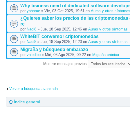
Why bsiness need of dedicated software develop
por
yahome
» Vie, 03 Oct 2025, 19:51 en
Auras y otros síntoma
¿Quieres saber los precios de las criptomonedas
re
por
Nadi8
» Jue, 18 Sep 2025, 12:46 en
Auras y otros síntomas
WhiteBIT conversor criptomonedas
por
Nadi8
» Jue, 18 Sep 2025, 12:20 en
Auras y otros síntomas
Migraña y búsqueda embarazo
por
valedibo
» Mié, 06 Ago 2025, 09:22 en
Migraña crónica
Mostrar mensajes previos
Volver a búsqueda avanzada
Índice general