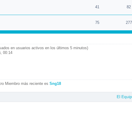
41
82
75
277
asados en usuarios activos en los últimos 5 minutos)
, 00:14
tro Miembro más reciente es
Sng18
El Equi