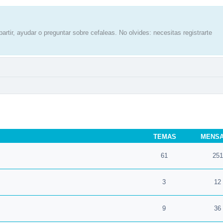
artir, ayudar o preguntar sobre cefaleas. No olvides: necesitas registrarte
TEMAS
MENS
61
251
3
12
9
36