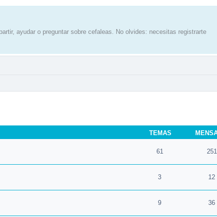
artir, ayudar o preguntar sobre cefaleas. No olvides: necesitas registrarte
TEMAS
MENS
61
251
3
12
9
36