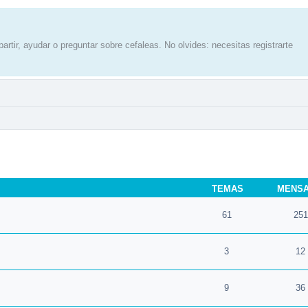
artir, ayudar o preguntar sobre cefaleas. No olvides: necesitas registrarte
TEMAS
MENS
61
251
3
12
9
36