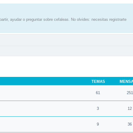
artir, ayudar o preguntar sobre cefaleas. No olvides: necesitas registrarte
TEMAS
MENS
61
251
3
12
9
36