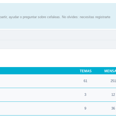
artir, ayudar o preguntar sobre cefaleas. No olvides: necesitas registrarte
TEMAS
MENS
61
251
3
12
9
36