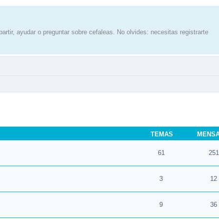
artir, ayudar o preguntar sobre cefaleas. No olvides: necesitas registrarte
TEMAS
MENS
61
251
3
12
9
36