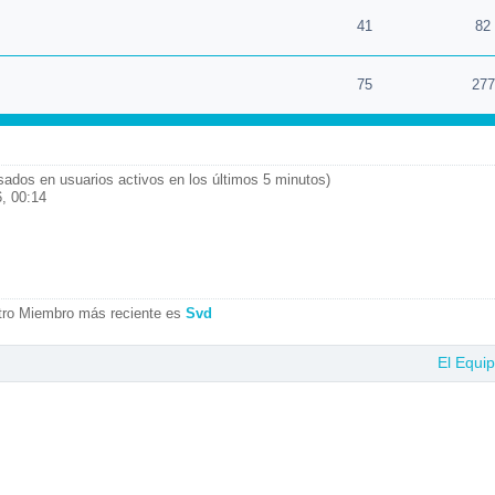
41
82
75
277
asados en usuarios activos en los últimos 5 minutos)
, 00:14
tro Miembro más reciente es
Svd
El Equi