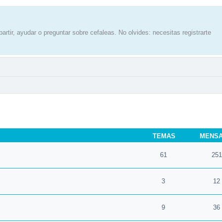
artir, ayudar o preguntar sobre cefaleas. No olvides: necesitas registrarte
TEMAS
MENS
61
251
3
12
9
36