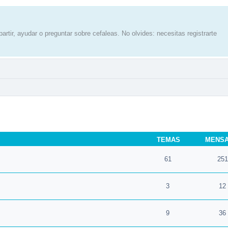
artir, ayudar o preguntar sobre cefaleas. No olvides: necesitas registrarte
TEMAS
MENS
61
251
3
12
9
36