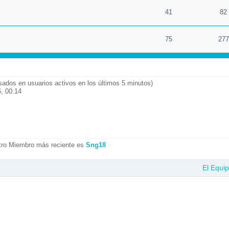
41
82
75
277
asados en usuarios activos en los últimos 5 minutos)
, 00:14
tro Miembro más reciente es
Sng18
El Equi