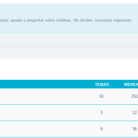
artir, ayudar o preguntar sobre cefaleas. No olvides: necesitas registrarte
TEMAS
MENS
61
251
3
12
9
36