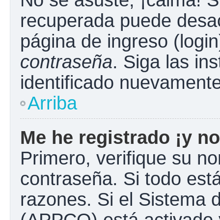
No se asuste, ¡calma! S
recuperada puede desacti
página de ingreso (login
contraseña
. Siga las in
identificado nuevament
Arriba
Me he registrado ¡y no
Primero, verifique su n
contraseña. Si todo está
razones. Si el Sistema d
(APPCO) está activado y