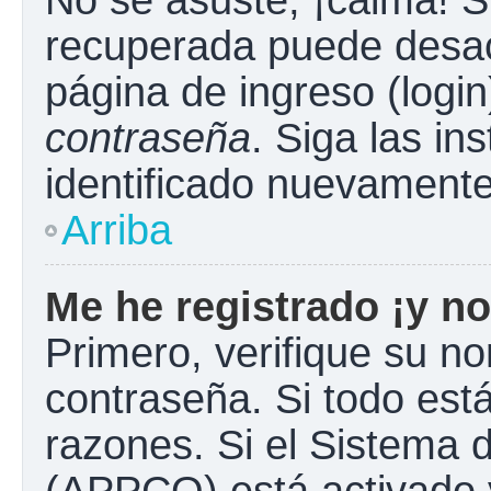
No se asuste, ¡calma! S
recuperada puede desacti
página de ingreso (login
contraseña
. Siga las in
identificado nuevament
Arriba
Me he registrado ¡y no
Primero, verifique su n
contraseña. Si todo está
razones. Si el Sistema d
(APPCO) está activado y