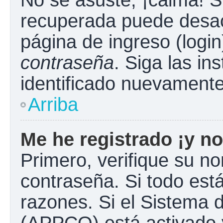
No se asuste, ¡calma! S
recuperada puede desacti
página de ingreso (login
contraseña
. Siga las in
identificado nuevament
Arriba
Me he registrado ¡y no
Primero, verifique su n
contraseña. Si todo está
razones. Si el Sistema d
(APPCO) está activado y