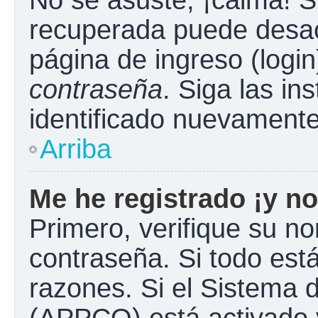
No se asuste, ¡calma! S
recuperada puede desacti
página de ingreso (login
contraseña
. Siga las in
identificado nuevament
Arriba
Me he registrado ¡y no
Primero, verifique su n
contraseña. Si todo está
razones. Si el Sistema d
(APPCO) está activado y