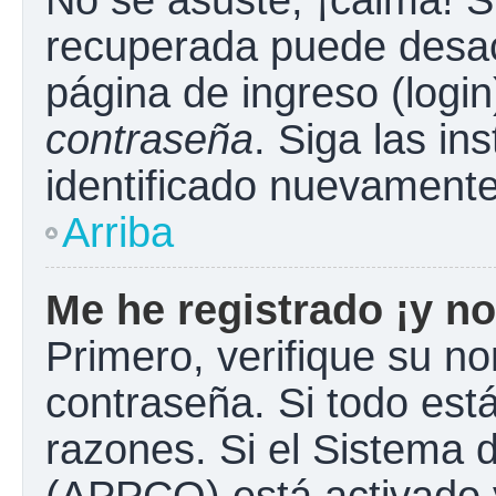
No se asuste, ¡calma! S
recuperada puede desacti
página de ingreso (login
contraseña
. Siga las in
identificado nuevament
Arriba
Me he registrado ¡y no
Primero, verifique su n
contraseña. Si todo está
razones. Si el Sistema d
(APPCO) está activado y