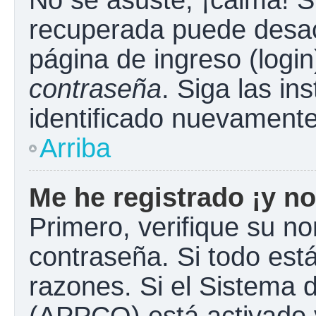
No se asuste, ¡calma! S
recuperada puede desacti
página de ingreso (login
contraseña
. Siga las in
identificado nuevament
Arriba
Me he registrado ¡y no
Primero, verifique su n
contraseña. Si todo está
razones. Si el Sistema d
(APPCO) está activado y