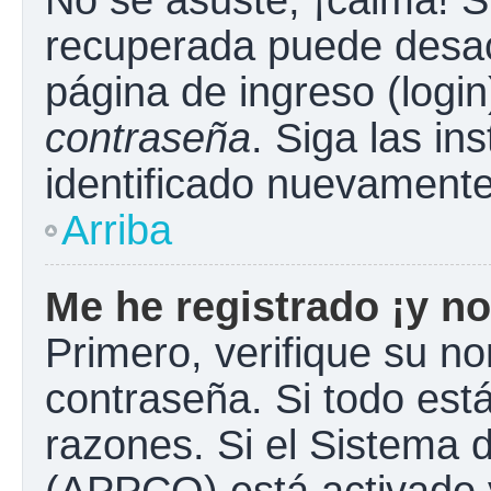
No se asuste, ¡calma! S
recuperada puede desacti
página de ingreso (login
contraseña
. Siga las in
identificado nuevament
Arriba
Me he registrado ¡y no
Primero, verifique su n
contraseña. Si todo está
razones. Si el Sistema d
(APPCO) está activado y