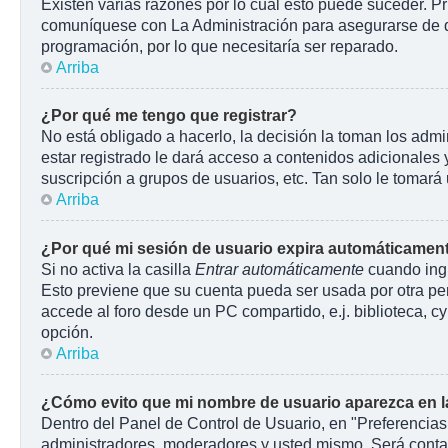
Existen varias razones por lo cuál esto puede suceder. P
comuníquese con La Administración para asegurarse de que
programación, por lo que necesitaría ser reparado.
Arriba
¿Por qué me tengo que registrar?
No está obligado a hacerlo, la decisión la toman los adm
estar registrado le dará acceso a contenidos adicionales 
suscripción a grupos de usuarios, etc. Tan solo le toma
Arriba
¿Por qué mi sesión de usuario expira automáticamen
Si no activa la casilla
Entrar automáticamente
cuando ingr
Esto previene que su cuenta pueda ser usada por otra pe
accede al foro desde un PC compartido, e.j. biblioteca, cyb
opción.
Arriba
¿Cómo evito que mi nombre de usuario aparezca en las
Dentro del Panel de Control de Usuario, en "Preferencias
administradores, moderadores y usted mismo. Será contab