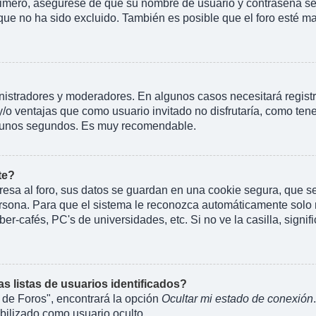
rimero, asegúrese de que su nombre de usuario y contraseña se 
 no ha sido excluido. También es posible que el foro esté mal
inistradores y moderadores. En algunos casos necesitará regist
y/o ventajas que como usuario invitado no disfrutaría, como te
rá unos segundos. Es muy recomendable.
te?
esa al foro, sus datos se guardan en una cookie segura, que se e
rsona. Para que el sistema le reconozca automáticamente solo m
er-cafés, PC's de universidades, etc. Si no ve la casilla, signif
 listas de usuarios identificados?
 de Foros", encontrará la opción
Ocultar mi estado de conexión
ilizado como usuario oculto.