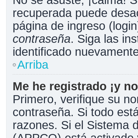
No se asuste, ¡calma! S
recuperada puede desacti
página de ingreso (login
contraseña
. Siga las in
identificado nuevament
Arriba
Me he registrado ¡y no
Primero, verifique su n
contraseña. Si todo está
razones. Si el Sistema d
(APPCO) está activado y