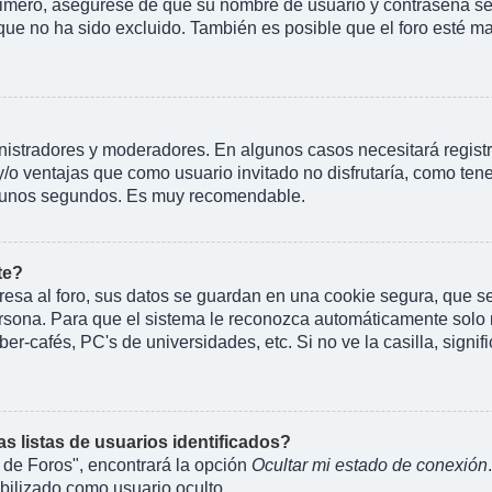
rimero, asegúrese de que su nombre de usuario y contraseña se 
 no ha sido excluido. También es posible que el foro esté mal
inistradores y moderadores. En algunos casos necesitará regist
y/o ventajas que como usuario invitado no disfrutaría, como te
rá unos segundos. Es muy recomendable.
te?
esa al foro, sus datos se guardan en una cookie segura, que se e
rsona. Para que el sistema le reconozca automáticamente solo m
er-cafés, PC's de universidades, etc. Si no ve la casilla, signif
 listas de usuarios identificados?
 de Foros", encontrará la opción
Ocultar mi estado de conexión
ilizado como usuario oculto.