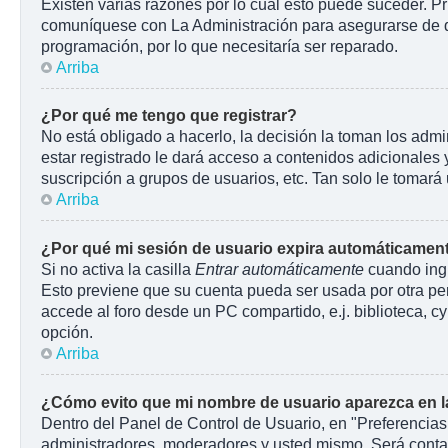
Existen varias razones por lo cuál esto puede suceder. P
comuníquese con La Administración para asegurarse de que
programación, por lo que necesitaría ser reparado.
Arriba
¿Por qué me tengo que registrar?
No está obligado a hacerlo, la decisión la toman los adm
estar registrado le dará acceso a contenidos adicionales 
suscripción a grupos de usuarios, etc. Tan solo le toma
Arriba
¿Por qué mi sesión de usuario expira automáticamen
Si no activa la casilla
Entrar automáticamente
cuando ingr
Esto previene que su cuenta pueda ser usada por otra pe
accede al foro desde un PC compartido, e.j. biblioteca, cyb
opción.
Arriba
¿Cómo evito que mi nombre de usuario aparezca en las
Dentro del Panel de Control de Usuario, en "Preferencias
administradores, moderadores y usted mismo. Será contab