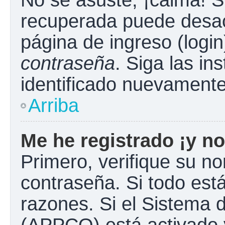
No se asuste, ¡calma! S
recuperada puede desacti
página de ingreso (login
contraseña
. Siga las in
identificado nuevament
Arriba
Me he registrado ¡y no
Primero, verifique su n
contraseña. Si todo está
razones. Si el Sistema d
(APPCO) está activado y